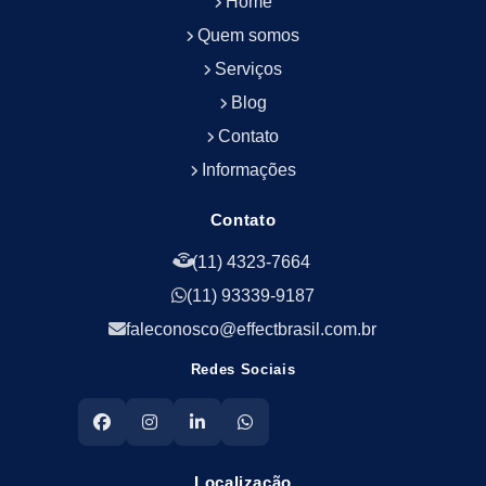
Home
Empresa de Portaria e Controlador de Acesso
Empresa de Portaria e Limpeza
Quem somos
Empresa de Serviços Terceirizados
Serviços
Empresa de Serviços de Manutenção Predial
Blog
Empresa de Terceirização de Limpeza
Contato
Empresa de Terceirização de Portaria
Informações
Empresa de Terceirização de Serviços de
Limpeza
Empresa de Terceirização de Serviços de
Contato
Limpeza Facilities
(11) 4323-7664
Empresa de Zeladoria e Portaria
(11) 93339-9187
Empresas Terceirizadas Recepção
Empresas de Jardinagem para Condomínios
faleconosco@effectbrasil.com.br
Empresas de Manutenção Predial Rj
Redes Sociais
Empresas de Manutenção Predial Sp
Jardinagem para Empresa
Limpeza Empresarial Terceirizada
Limpeza Predial Terceirizada
Localização