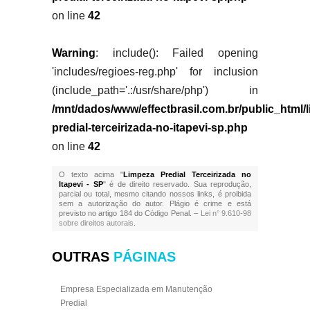
on line
42
Warning
: include(): Failed opening
'includes/regioes-reg.php' for inclusion
(include_path='.:/usr/share/php') in
/mnt/dados/www/effectbrasil.com.br/public_html/
predial-terceirizada-no-itapevi-sp.php
on line
42
O texto acima "
Limpeza Predial Terceirizada no
Itapevi - SP
" é de direito reservado. Sua reprodução,
parcial ou total, mesmo citando nossos links, é proibida
sem a autorização do autor. Plágio é crime e está
previsto no artigo 184 do Código Penal. –
Lei n° 9.610-98
sobre direitos autorais
.
OUTRAS
PÁGINAS
Empresa Especializada em Manutenção
Predial