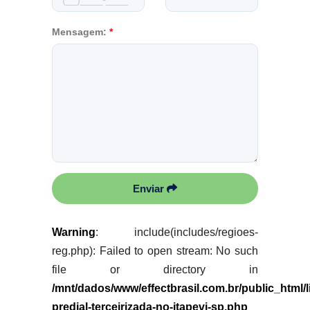
Mensagem:
*
Enviar
Warning
: include(includes/regioes-
reg.php): Failed to open stream: No such
file or directory in
/mnt/dados/www/effectbrasil.com.br/public_html/
predial-terceirizada-no-itapevi-sp.php