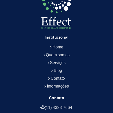
Empresa de Limpeza de Escritório
Empresa de Limpeza de Fachada
Empresa de Limpeza de Fachadas
Empresa de Limpeza e Conservação Predial
Empresa de Manutenção Predial
Institucional
Empresa de Portaria Terceirizada
Home
Empresa de Portaria e Controlador de Acesso
Empresa de Portaria e Limpeza
Quem somos
Empresa de Serviços Terceirizados
Serviços
Empresa de Serviços de Manutenção Predial
Blog
Empresa de Terceirização de Limpeza
Contato
Empresa de Terceirização de Portaria
Informações
Empresa de Terceirização de Serviços de
Limpeza
Empresa de Terceirização de Serviços de
Contato
Limpeza Facilities
(11) 4323-7664
Empresa de Zeladoria e Portaria