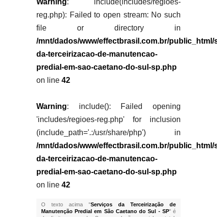
Warning
: include(includes/regioes-
reg.php): Failed to open stream: No such
file or directory in
/mnt/dados/www/effectbrasil.com.br/public_html/
da-terceirizacao-de-manutencao-
predial-em-sao-caetano-do-sul-sp.php
on line
42
Warning
: include(): Failed opening
'includes/regioes-reg.php' for inclusion
(include_path='.:/usr/share/php') in
/mnt/dados/www/effectbrasil.com.br/public_html/
da-terceirizacao-de-manutencao-
predial-em-sao-caetano-do-sul-sp.php
on line
42
O texto acima "
Serviços da Terceirização de
Manutenção Predial em São Caetano do Sul - SP
" é