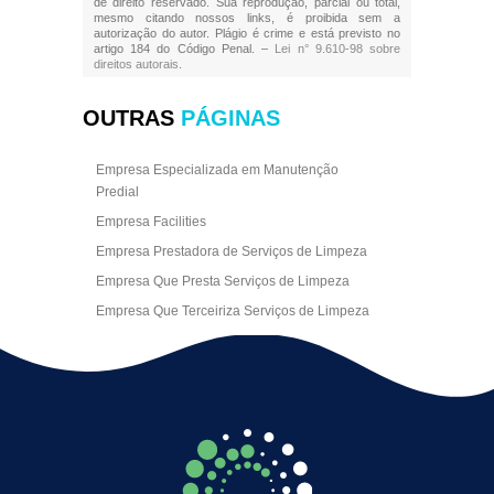
de direito reservado. Sua reprodução, parcial ou total,
mesmo citando nossos links, é proibida sem a
autorização do autor. Plágio é crime e está previsto no
artigo 184 do Código Penal. –
Lei n° 9.610-98 sobre
direitos autorais
.
OUTRAS
PÁGINAS
Empresa Especializada em Manutenção
Predial
Empresa Facilities
Empresa Prestadora de Serviços de Limpeza
Empresa Que Presta Serviços de Limpeza
Empresa Que Terceiriza Serviços de Limpeza
Empresa Terceirizada de Portaria
Empresa de Facilities
Empresa de Limpeza Escritório Rj
Empresa de Limpeza Empresarial
Empresa de Limpeza Predial
Empresa de Limpeza Predial Terceirizada