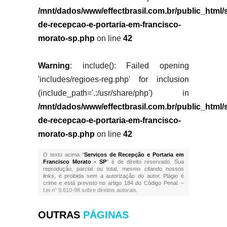
/mnt/dados/www/effectbrasil.com.br/public_html/
de-recepcao-e-portaria-em-francisco-
morato-sp.php
on line
42
Warning
: include(): Failed opening
'includes/regioes-reg.php' for inclusion
(include_path='.:/usr/share/php') in
/mnt/dados/www/effectbrasil.com.br/public_html/
de-recepcao-e-portaria-em-francisco-
morato-sp.php
on line
42
O texto acima "
Serviços de Recepção e Portaria em
Francisco Morato - SP
" é de direito reservado. Sua
reprodução, parcial ou total, mesmo citando nossos
links, é proibida sem a autorização do autor. Plágio é
crime e está previsto no artigo 184 do Código Penal. –
Lei n° 9.610-98 sobre direitos autorais
.
OUTRAS
PÁGINAS