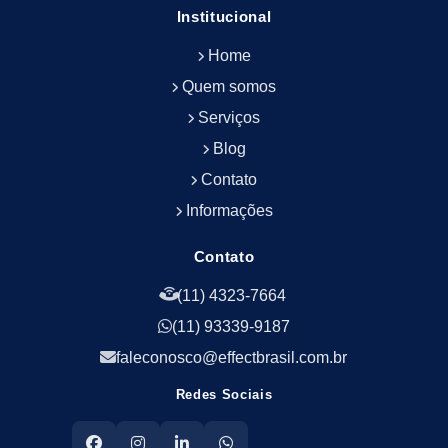
Empresa de Manutenção Predial
Institucional
Empresa de Portaria Terceirizada
Home
Empresa de Portaria e Controlador de Acesso
Empresa de Portaria e Limpeza
Quem somos
Empresa de Serviços Terceirizados
Serviços
Empresa de Serviços de Manutenção Predial
Blog
Empresa de Terceirização de Limpeza
Contato
Empresa de Terceirização de Portaria
Informações
Empresa de Terceirização de Serviços de
Limpeza
Empresa de Terceirização de Serviços de
Contato
Limpeza Facilities
(11) 4323-7664
Empresa de Zeladoria e Portaria
(11) 93339-9187
Empresas Terceirizadas Recepção
Empresas de Jardinagem para Condomínios
faleconosco@effectbrasil.com.br
Empresas de Manutenção Predial Rj
Redes Sociais
Empresas de Manutenção Predial Sp
Jardinagem para Empresa