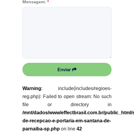
Mensagem:
*
Enviar
Warning
: include(includes/regioes-
reg.php): Failed to open stream: No such
file or directory in
/mnt/dados/www/effectbrasil.com.br/public_html/
de-recepcao-e-portaria-em-santana-de-
parnaiba-sp.php
on line
42