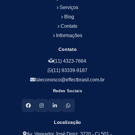
Empresa de Serviços Terceirizados
Serviços
Empresa de Serviços de Manutenção Predial
Blog
Empresa de Terceirização de Limpeza
Contato
Empresa de Terceirização de Portaria
Informações
Empresa de Terceirização de Serviços de
Limpeza
Empresa de Terceirização de Serviços de
Contato
Limpeza Facilities
(11) 4323-7664
Empresa de Zeladoria e Portaria
(11) 93339-9187
Empresas Terceirizadas Recepção
Empresas de Jardinagem para Condomínios
faleconosco@effectbrasil.com.br
Empresas de Manutenção Predial Rj
Redes Sociais
Empresas de Manutenção Predial Sp
Jardinagem para Empresa
Limpeza Empresarial Terceirizada
Limpeza Predial Terceirizada
Localização
Limpeza de Fachadas
Av. Vereador José Diniz, 3720 - Cj 501 -