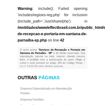
Warning
: include(): Failed opening
'includes/regioes-reg.php' for inclusion
(include_path='.:/usr/share/php') in
/mnt/dados/www/effectbrasil.com.br/public_html/
de-recepcao-e-portaria-em-santana-de-
parnaiba-sp.php
on line
42
O texto acima "
Serviços de Recepção e Portaria em
Santana de Parnaíba - SP
" é de direito reservado. Sua
reprodução, parcial ou total, mesmo citando nossos
links, é proibida sem a autorização do autor. Plágio é
crime e está previsto no artigo 184 do Código Penal. –
Lei n° 9.610-98 sobre direitos autorais
.
OUTRAS
PÁGINAS
Empresa Especializada em Manutenção
Predial
Empresa Facilities