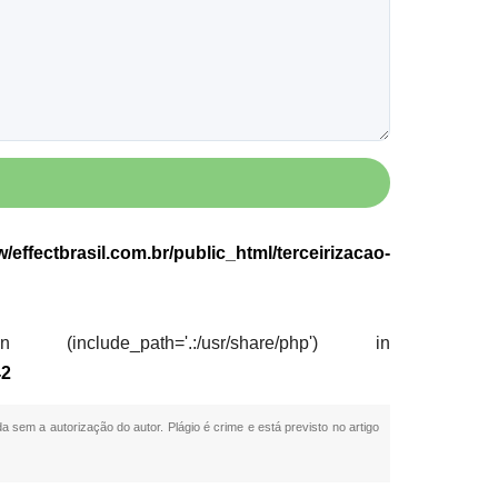
effectbrasil.com.br/public_html/terceirizacao-
nclude_path='.:/usr/share/php') in
42
da sem a autorização do autor. Plágio é crime e está previsto no artigo