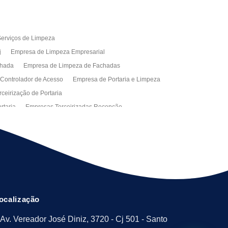
erviços de Limpeza
j
Empresa de Limpeza Empresarial
chada
Empresa de Limpeza de Fachadas
 Controlador de Acesso
Empresa de Portaria e Limpeza
ceirização de Portaria
rtaria
Empresas Terceirizadas Recepção
ra Empresa
Limpeza Empresarial Terceirizada
ceirizada
Serviço de Limpeza
ão de Manutenção Predial
Serviços de Facilities
ção de Manutenção Predial
ocalização
Av. Vereador José Diniz, 3720 - Cj 501 - Santo