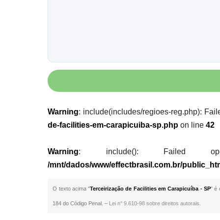
Warning
: include(includes/regioes-reg.php): Fail
de-facilities-em-carapicuiba-sp.php
on line
42
Warning
: include(): Failed opening
/mnt/dados/www/effectbrasil.com.br/public_htm
O texto acima "
Terceirização de Facilities em Carapicuíba - SP
" é
184 do Código Penal. –
Lei n° 9.610-98 sobre direitos autorais
.