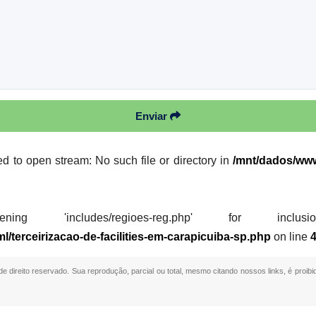
Enviar
ed to open stream: No such file or directory in
/mnt/dados/www/
 'includes/regioes-reg.php' for inclusion (i
l/terceirizacao-de-facilities-em-carapicuiba-sp.php
on line
 de direito reservado. Sua reprodução, parcial ou total, mesmo citando nossos links, é proibi