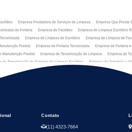
cilities
Empresa Prestadora de Serviços de Limpeza
Empresa Que Presta S
eirizada de Portaria
Empresa de Facilities
Empresa de Limpeza Escritório R
Terceirizada
Empresa de Limpeza de Escritório
Empresa de Limpeza de Fa
anutenção Predial
Empresa de Portaria Terceirizada
Empresa de Portaria e
e Manutenção Predial
Empresa de Terceirização de Limpeza
Empresa de Ter
 de Terceirização de Serviços de Limpeza Facilities
Empresa de Zeladoria e Po
Manutenção Predial Rj
Empresas de Manutenção Predial Sp
Jardinagem pa
peza de Fachadas de Predios
Limpeza de Fachadas de Vidro
Recepção Ter
al
Serviço de Portaria Remota
Portaria Terceiriza
Serviços da Terceirizaç
s
Terceirização de Facilitie
Terceirização de Limpeza e Portaria
Terceiriza
cional
Contato
L
(11) 4323-7664